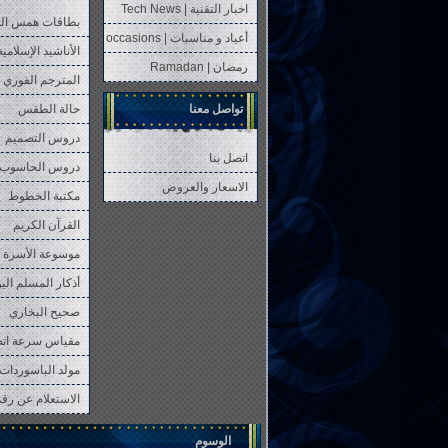
اخبار التقنية | Tech News
بطاقات همس ال
أعياد و مناسبات | occasions
الأناشيد الإسلامية
رمضان | Ramadan
المترجم الفوري 
تواصل معنا
حالة الطقس
دروس التصميم
اتصل بنا
دروس الحاسوب
الاسعار والعروض
مكتبة الخطوط
القرآن الكريم
موسوعة الأسرة 
أذكار المسلم الي
صحيح البخاري
مقياس سرعة ات
مولد الباسوردات 
الاستعلام عن رقم P
الوسوم