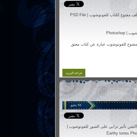
ملف مفتوح لكتاب للفوتوشوب | PSD File
 Photoshop
توح للفوتوشوب عبارة عن كتاب معتق
قراءة المزيد
56 تعليق
كشن تأثير ترابي على الصور للفوتوشوب |
Earthy tones Pho