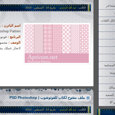
مشاعر
الكاتب :
عبد الله الزايدي
بتاريخ 24 - أغسطس - 2016
لكل اللغات
اسم الباترن :
oshop Pattren
البرنامج :
فوتوشوب |
الوصف :
مجموعة
لانجاز عملك ب
المسلمة
.
ومية
2�214 views
صالك
الصعبة
ملف مفتوح لكتاب للفوتوشوب | PSD Photoshop
I
الكاتب :
عبد الله الزايدي
بتاريخ 23 - أغسطس - 2016