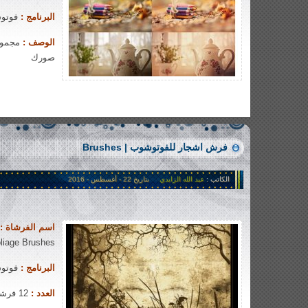
البرنامج :
فوتوشوب |
الوصف :
مجموعة
صورك
951 views
فرش اشجار للفوتوشوب | Brushes
الكاتب :
عبد الله الزايدي
بتاريخ 22 - أغسطس - 2016
اسم الفرشاة :
liage Brushes
البرنامج :
فوتوشوب |
العدد :
12 فرشاة