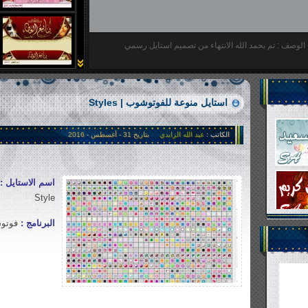
 - الوصف : تم بحمد الله الانتهاء من تصميم استايل رسمي
استايل منوعة للفوتوشوب | Styles
الكاتب :
عبد الله الزايدي
بتاريخ 31 - أغسطس - 2016
اسم الاستايل :
Style
البرنامج :
فوتوشوب |
1�300 views