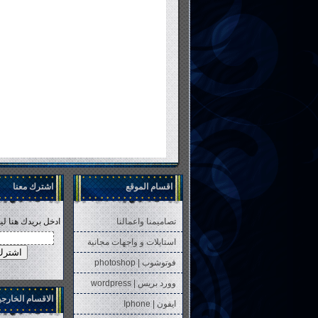
اقسام الموقع
اشترك معنا
تصاميمنا واعمالنا
ادخل بريدك هنا لي
استايلات و واجهات مجانية
فوتوشوب | photoshop
وورد بريس | wordpress
الاقسام الخارجي
ايفون | Iphone