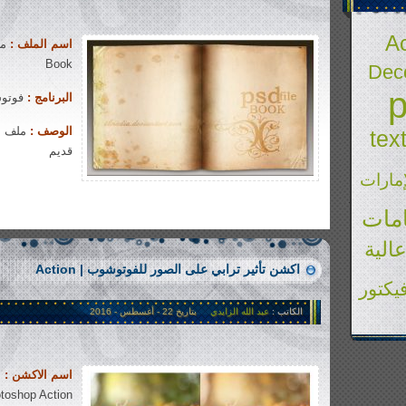
Ac
اسم الملف :
Book
Deco
البرنامج :
فوتوشوب |
الوصف :
ملف مف
tex
قديم
إمارات
1�181 views
مات
الية
اكشن تأثير ترابي على الصور للفوتوشوب | Action
يكتور
الكاتب :
عبد الله الزايدي
بتاريخ 22 - أغسطس - 2016
اسم الاكشن :
ا
toshop Action