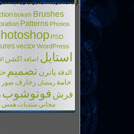
Brushes
tion
bokeh
Patterns
ration
Photos
photoshop
PSD
tures
vector
WordPress
استايل
اكشن
اضافة
ال
تصميم
باترن
خا
الدقة
خامة
زخارف
ع
صور
رمضان
فوتوشوب
فرش
ف
مجاني
منتديات
همس