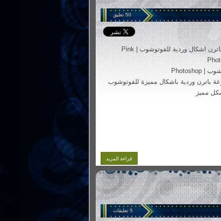
50 تعليق
باترن اشكال وردية للفوتوشوب | Pink
Phot
 Photoshop
 باترن وردية باشكال مميزة للفوتوشوب
شكل مميز
قراءة المزيد
5 تعليقات