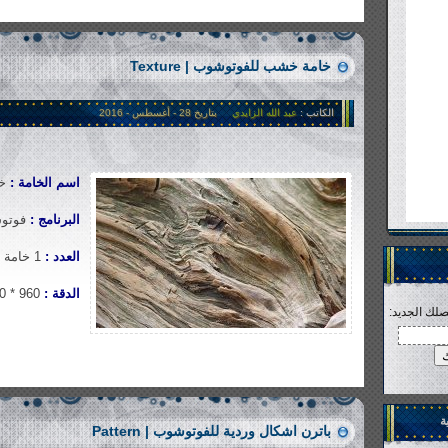
خامة خشب للفوتوشوب | Texture
الكاتب :
عبد الله الزايدي
بتاريخ 28 - أغسطس - 2016
اسم الخامة :
خام
البرنامج :
فوتوشوب |
العدد :
1 خامة
الدقة :
960 * 1280
صلك الجديد:
1�131 views
ة
باترن اشكال وردية للفوتوشوب | Pattern