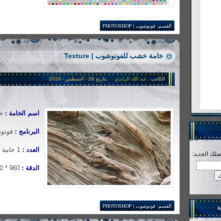
1�300 views
القسم:
فوتوشوب | PHOTOSHOP
خامة خشب للفوتوشوب | Texture
الكاتب :
عبد الله الزايدي
بتاريخ 28 - أغسطس - 2016
اسم الخامة :
خام
البرنامج :
فوتوشوب |
العدد :
1 خامة
صلك الجديد:
الدقة :
960 * 1280
1�131 views
القسم:
فوتوشوب | PHOTOSHOP
ة