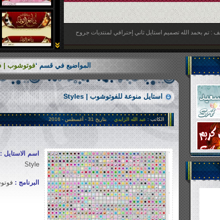
الوصف : تم بحمد الله تصميم استايل رسمي لصحيفة اخبارية الدار
المواضيع في قسم ‘
فوتوشوب | photoshop
استايل منوعة للفوتوشوب | Styles
الكاتب :
عبد الله الزايدي
بتاريخ 31 - أغسطس - 2016
اسم الاستايل :
Style
البرنامج :
فوتوشوب |