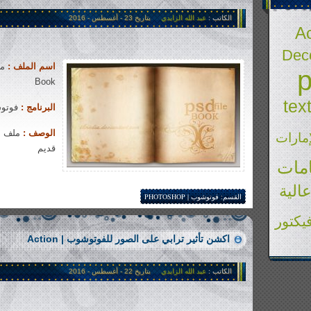
الكاتب :
عبد الله الزايدي
بتاريخ 23 - أغسطس - 2016
Ac
Deco
اسم الملف :
Book
tex
البرنامج :
فوتوشوب |
الوصف :
ملف مف
إمارات
قديم
مات
1�181 views
الية
القسم:
فوتوشوب | PHOTOSHOP
يكتور
اكشن تأثير ترابي على الصور للفوتوشوب | Action
الكاتب :
عبد الله الزايدي
بتاريخ 22 - أغسطس - 2016