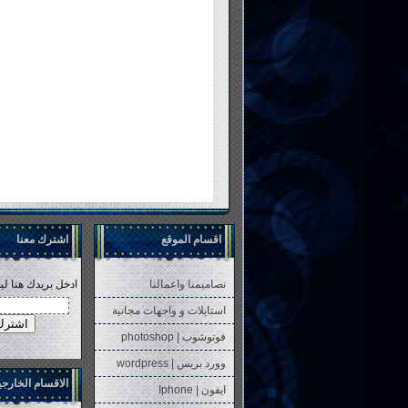
اقسام الموقع
اشترك معنا
تصاميمنا واعمالنا
ادخل بريدك هنا لي
استايلات و واجهات مجانية
فوتوشوب | photoshop
وورد بريس | wordpress
الاقسام الخارجي
ايفون | Iphone