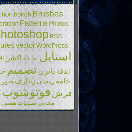
Brushes
tion
bokeh
Patterns
ration
Photos
photoshop
PSD
tures
vector
WordPress
استايل
اكشن
اضافة
ال
تصميم
باترن
خا
الدقة
خامة
زخارف
ع
صور
رمضان
فوتوشوب
فرش
ف
مجاني
منتديات
همس