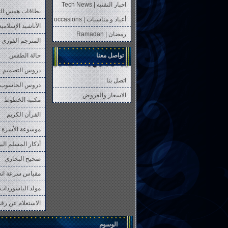
اخبار التقنية | Tech News
بطاقات همس ال
أعياد و مناسبات | occasions
الأناشيد الإسلامية
رمضان | Ramadan
المترجم الفوري 
تواصل معنا
حالة الطقس
دروس التصميم
اتصل بنا
دروس الحاسوب
الاسعار والعروض
مكتبة الخطوط
القرآن الكريم
موسوعة الأسرة 
أذكار المسلم الي
صحيح البخاري
مقياس سرعة ات
مولد الباسوردات 
الاستعلام عن رقم P
الوسوم