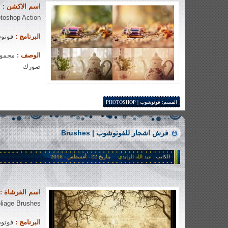
اسم الاكشن :
ا
toshop Action
البرنامج :
فوتوشوب |
الوصف :
مجموعة
صورك
951 views
القسم:
فوتوشوب | PHOTOSHOP
فرش اشجار للفوتوشوب | Brushes
الكاتب :
عبد الله الزايدي
بتاريخ 22 - أغسطس - 2016
اسم الفرشاة :
liage Brushes
البرنامج :
فوتوشوب |