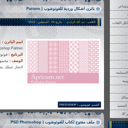
مشاعر
باترن اشكال وردية للفوتوشوب | Pattern
الكاتب :
عبد الله الزايدي
بتاريخ 24 - أغسطس - 2016
لكل اللغات
اسم الباترن :
oshop Pattren
البرنامج :
فوتوشوب |
الوصف :
مجموعة
لانجاز عملك ب
المسلمة
ومية
.
2�214 views
صالك
القسم:
فوتوشوب | PHOTOSHOP
الصعبة
I
ملف مفتوح لكتاب للفوتوشوب | PSD Photoshop